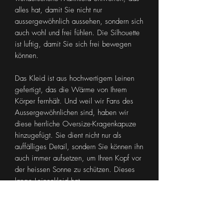
alles hat, damit Sie nicht nur
aussergewöhnlich aussehen, sondern sich
auch wohl und frei fühlen. Die Silhouette
ist luftig, damit Sie sich frei bewegen
können.
Das Kleid ist aus hochwertigem Leinen
gefertigt, das die Wärme von Ihrem
Körper fernhält. Und weil wir Fans des
Aussergewöhnlichen sind, haben wir
diese herrliche Oversize-Kragenkapuze
hinzugefügt. Sie dient nicht nur als
auffälliges Detail, sondern Sie können ihn
auch immer aufsetzen, um Ihren Kopf vor
der heissen Sonne zu schützen. Dieses
lange Leinenkleid hat
ausserdem Seitentaschen für zusätzlichen
Komfort.