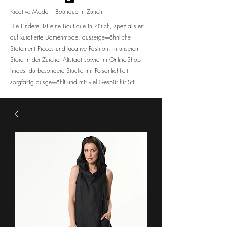
Kreative Mode – Boutique in Zürich
Die Finderei ist eine Boutique in Zürich, spezialisiert
auf kuratierte Damenmode, aussergewöhnliche
Statement Pieces und kreative Fashion. In unserem
Store in der Zürcher Altstadt sowie im Online-Shop
findest du besondere Stücke mit Persönlichkeit –
sorgfältig ausgewählt und mit viel Gespür für Stil.