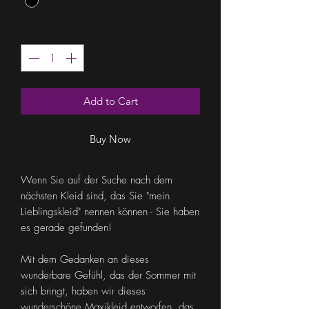
Quantity
*
Add to Cart
Buy Now
Wenn Sie auf der Suche nach dem
nächsten Kleid sind, das Sie "mein
Lieblingskleid" nennen können - Sie haben
es gerade gefunden!
Mit dem Gedanken an dieses
wunderbare Gefühl, das der Sommer mit
sich bringt, haben wir dieses
wunderschöne Maxikleid entworfen, das