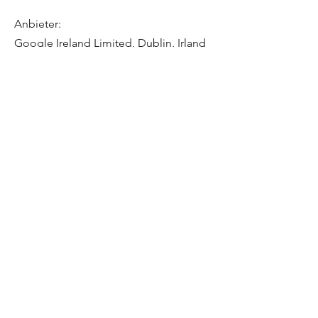
Anbieter:
Google Ireland Limited, Dublin, Irland
Weitere Informationen zur
Datenverarbeitung durch Google
finden Sie in der Datenschutzerklärung
von Google.
_____
10. Hosting und Website-Plattform
Unsere Website wird über die Plattform
Wix.com Ltd., Tel Aviv, Israel,
betrieben.